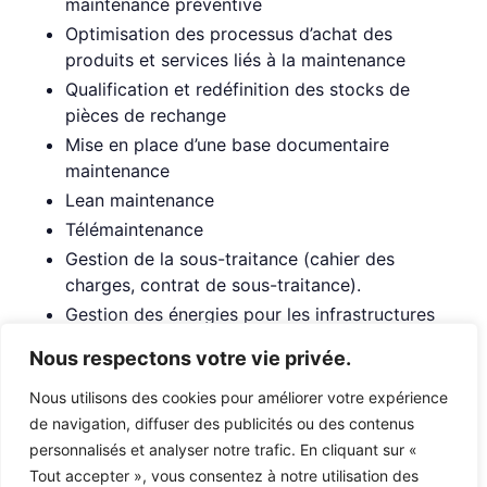
maintenance préventive
Optimisation des processus d’achat des
produits et services liés à la maintenance
Qualification et redéfinition des stocks de
pièces de rechange
Mise en place d’une base documentaire
maintenance
Lean maintenance
Télémaintenance
Gestion de la sous-traitance (cahier des
charges, contrat de sous-traitance).
Gestion des énergies pour les infrastructures
des bâtiments
Nous respectons votre vie privée.
Mise en place des solutions préconisées
Accompagnement aux appels d’offres en
Nous utilisons des cookies pour améliorer votre expérience
maintenance spécialisée
de navigation, diffuser des publicités ou des contenus
personnalisés et analyser notre trafic. En cliquant sur «
Mise en place et accompagnement dans
Tout accepter », vous consentez à notre utilisation des
l’organisation d’une unité de maintenance en