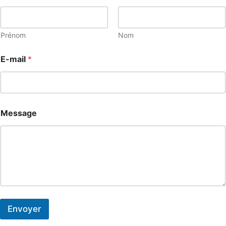
Prénom
Nom
E-mail
*
E
Message
-
m
a
i
l
*
E
-
m
a
Envoyer
i
l